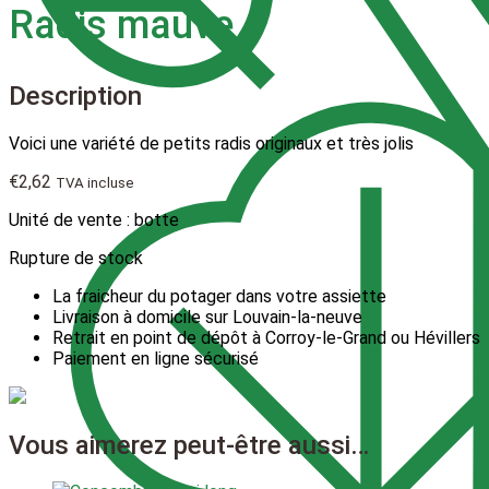
Radis mauve
Description
Voici une variété de petits radis originaux et très jolis
€
2,62
TVA incluse
Unité de vente : botte
Rupture de stock
La fraicheur du potager dans votre assiette
Livraison à domicile sur Louvain-la-neuve
Retrait en point de dépôt à Corroy-le-Grand ou Hévillers
Paiement en ligne sécurisé
Vous aimerez peut-être aussi…